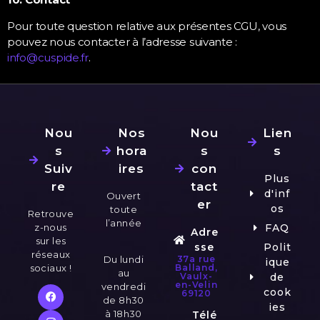
Pour toute question relative aux présentes CGU, vous
pouvez nous contacter à l’adresse suivante :
info@cuspide.fr
.
Nou
Nos
Nou
Lien
s
hora
s
s
Suiv
ires
con
Plus
re
tact
d'inf
Ouvert
er
os
toute
Retrouve
l’année
z-nous
FAQ
Adre
sur les
sse
Polit
réseaux
Du lundi
37a rue
ique
sociaux !
Balland,
au
Vaulx-
de
en-Velin
vendredi
cook
69120
de 8h30
ies
à 18h30
Télé