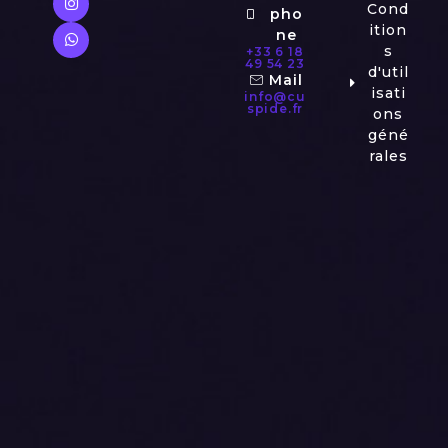
Cond
pho
ition
ne
s
+33 6 18
49 54 23
d'util
Mail
isati
info@cu
spide.fr
ons
géné
rales