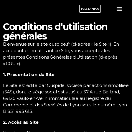
PLUS D'INFOS
Le laboratoire
Nos travaux
Design
Conditions d'utilisation
générales
Bienvenue sur le site cuspide.fr (ci-après « le Site »). En
accédant et en utilisant ce Site, vous acceptez les
présentes Conditions Générales d’Utilisation (ci-après
« CGU »).
1. Présentation du Site
Le Site est édité par Cuspide, société par actions simplifiée
(SAS), dont le siège social est situé au 37 A rue Balland,
69120 Vaulx-en-Velin, immatriculée au Registre du
Commerce et des Sociétés de Lyon sous le numéro Lyon
B 851 995 613.
2. Accès au Site